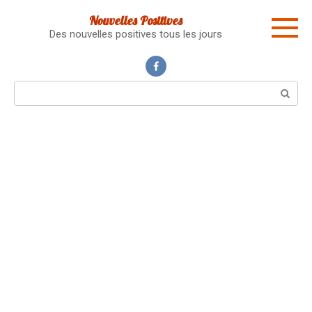
Skip
Nouvelles Positives
to
Des nouvelles positives tous les jours
content
Search: