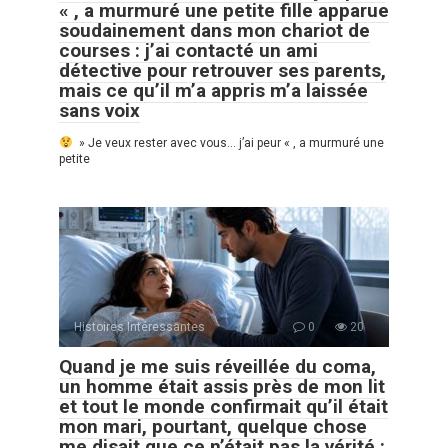
« , a murmuré une petite fille apparue
soudainement dans mon chariot de
courses : j’ai contacté un ami
détective pour retrouver ses parents,
mais ce qu’il m’a appris m’a laissée
sans voix
» Je veux rester avec vous… j’ai peur « , a murmuré une
petite
Histoires Intéressantes
0
20
Quand je me suis réveillée du coma,
un homme était assis près de mon lit
et tout le monde confirmait qu’il était
mon mari, pourtant, quelque chose
me disait que ce n’était pas la vérité :