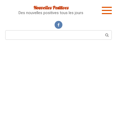
Skip
Nouvelles Positives
to
Des nouvelles positives tous les jours
content
Search: