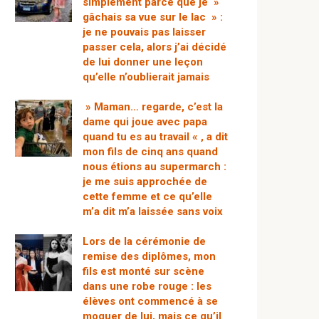
simplement parce que je »
gâchais sa vue sur le lac » :
je ne pouvais pas laisser
passer cela, alors j’ai décidé
de lui donner une leçon
qu’elle n’oublierait jamais
» Maman… regarde, c’est la
dame qui joue avec papa
quand tu es au travail « , a dit
mon fils de cinq ans quand
nous étions au supermarch :
je me suis approchée de
cette femme et ce qu’elle
m’a dit m’a laissée sans voix
Lors de la cérémonie de
remise des diplômes, mon
fils est monté sur scène
dans une robe rouge : les
élèves ont commencé à se
moquer de lui, mais ce qu’il