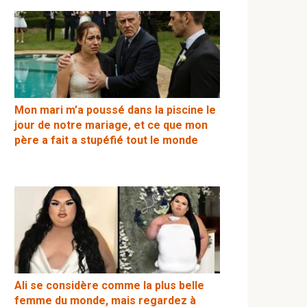
Mon mari m’a poussé dans la piscine le
jour de notre mariage, et ce que mon
père a fait a stupéfié tout le monde
Ali se considère comme la plus belle
femme du monde, mais regardez à