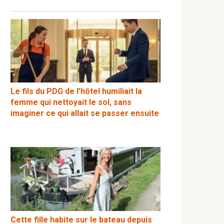
Le fils du PDG de l’hôtel humiliait la
femme qui nettoyait le sol, sans
imaginer ce qui allait se passer ensuite
Cette fille habite sur le bateau depuis