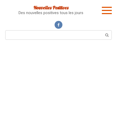
Skip
Nouvelles Positives
to
Des nouvelles positives tous les jours
content
Search: