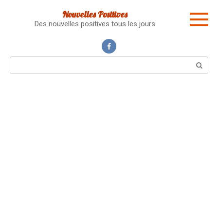
Skip
Nouvelles Positives
to
Des nouvelles positives tous les jours
content
Search: