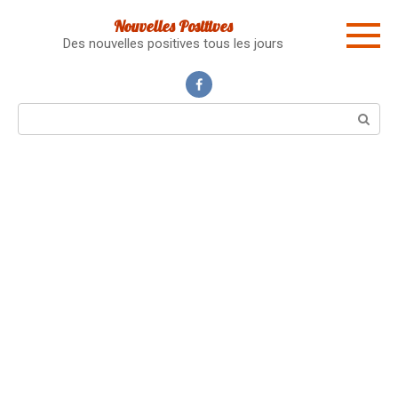
Skip
Nouvelles Positives
to
Des nouvelles positives tous les jours
content
Search: