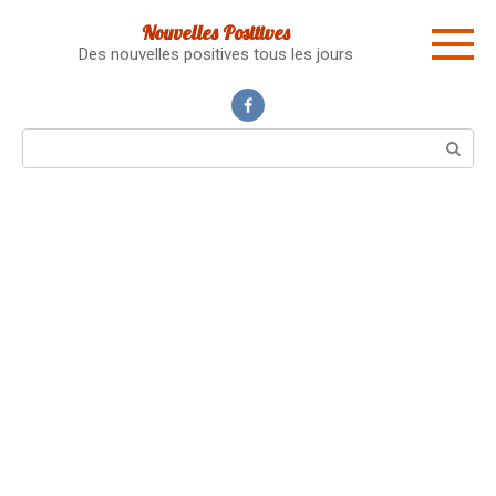
Skip
Nouvelles Positives
to
Des nouvelles positives tous les jours
content
Search: