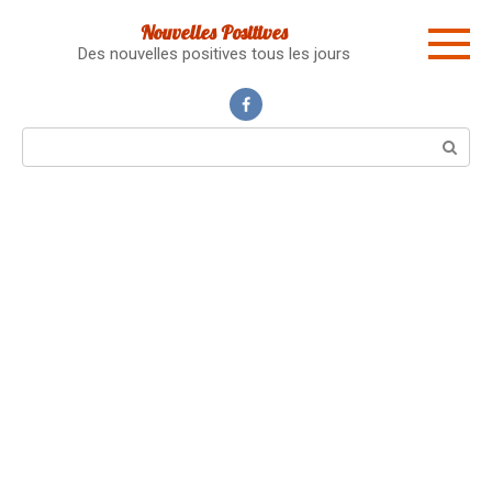
Skip
Nouvelles Positives
to
Des nouvelles positives tous les jours
content
Search: