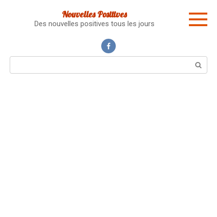
Skip
Nouvelles Positives
to
Des nouvelles positives tous les jours
content
Search: