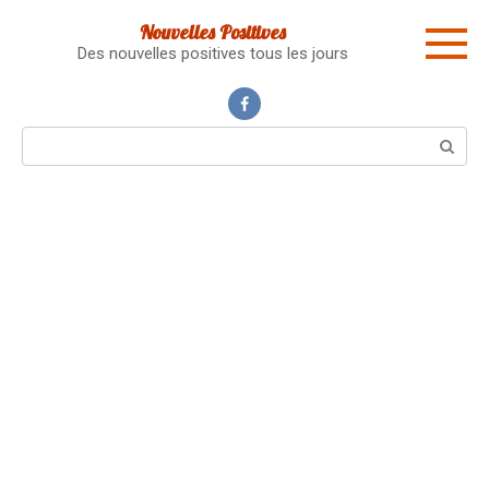
Skip
Nouvelles Positives
to
Des nouvelles positives tous les jours
content
Search: