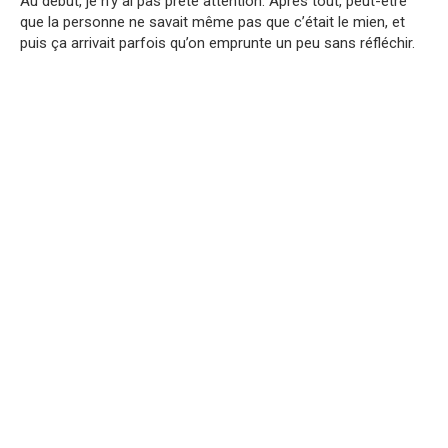
Au début, je n’y ai pas prêté attention. Après tout, peut-être
que la personne ne savait même pas que c’était le mien, et
puis ça arrivait parfois qu’on emprunte un peu sans réfléchir.