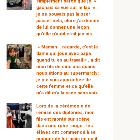
simplement parce que je »
gâchais sa vue sur le lac » :
je ne pouvais pas laisser
passer cela, alors j’ai décidé
de lui donner une leçon
qu’elle n’oublierait jamais
» Maman… regarde, c’est la
dame qui joue avec papa
quand tu es au travail « , a dit
mon fils de cinq ans quand
nous étions au supermarch :
je me suis approchée de
cette femme et ce qu’elle
m’a dit m’a laissée sans voix
Lors de la cérémonie de
remise des diplômes, mon
fils est monté sur scène
dans une robe rouge : les
élèves ont commencé à se
moquer de lui, mais ce qu’il