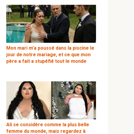
Mon mari m’a poussé dans la piscine le
jour de notre mariage, et ce que mon
père a fait a stupéfié tout le monde
Ali se considère comme la plus belle
femme du monde, mais regardez à