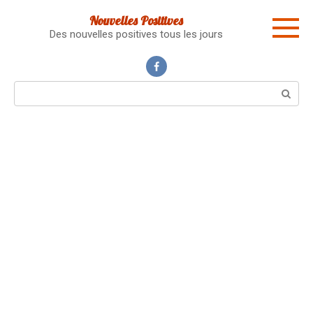
Skip
Nouvelles Positives
to
Des nouvelles positives tous les jours
content
Search: