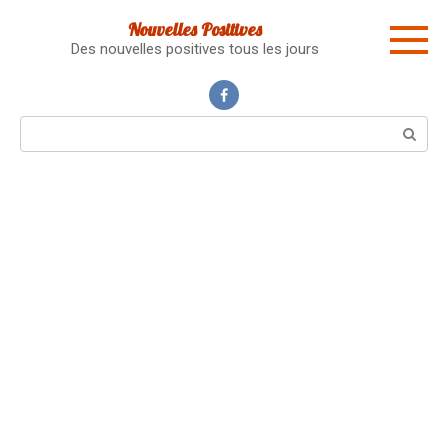
Skip
Nouvelles Positives
to
Des nouvelles positives tous les jours
content
Search: