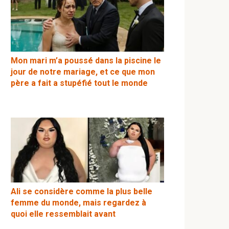
Mon mari m’a poussé dans la piscine le
jour de notre mariage, et ce que mon
père a fait a stupéfié tout le monde
Ali se considère comme la plus belle
femme du monde, mais regardez à
quoi elle ressemblait avant