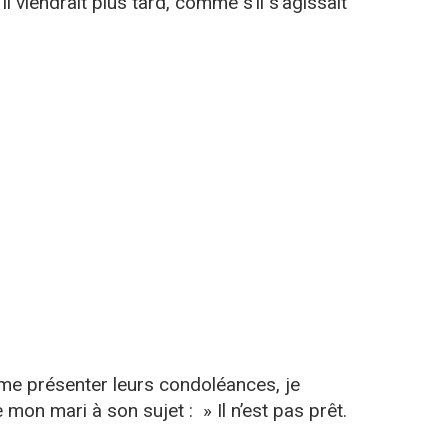
’il viendrait plus tard, comme s’il s’agissait
me présenter leurs condoléances, je
mon mari à son sujet : » Il n’est pas prêt.