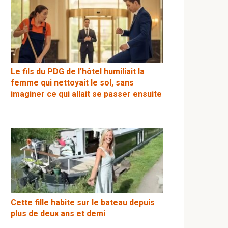
Le fils du PDG de l’hôtel humiliait la
femme qui nettoyait le sol, sans
imaginer ce qui allait se passer ensuite
Cette fille habite sur le bateau depuis
plus de deux ans et demi