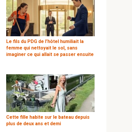
Le fils du PDG de l’hôtel humiliait la
femme qui nettoyait le sol, sans
imaginer ce qui allait se passer ensuite
Cette fille habite sur le bateau depuis
plus de deux ans et demi