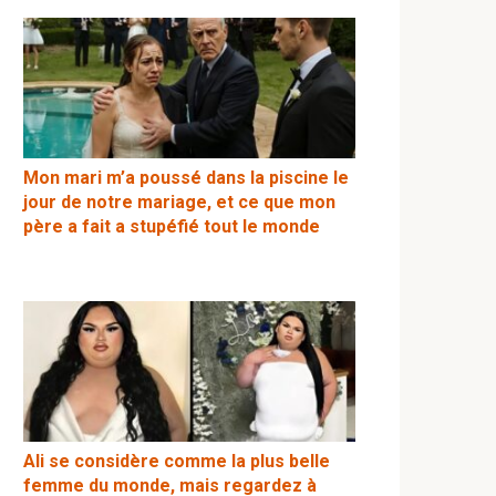
Mon mari m’a poussé dans la piscine le
jour de notre mariage, et ce que mon
père a fait a stupéfié tout le monde
Ali se considère comme la plus belle
femme du monde, mais regardez à