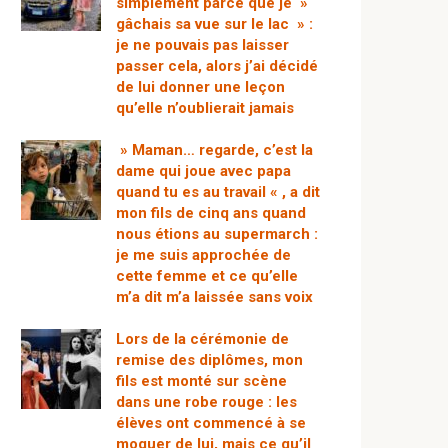
simplement parce que je »
gâchais sa vue sur le lac » :
je ne pouvais pas laisser
passer cela, alors j’ai décidé
de lui donner une leçon
qu’elle n’oublierait jamais
» Maman… regarde, c’est la
dame qui joue avec papa
quand tu es au travail « , a dit
mon fils de cinq ans quand
nous étions au supermarch :
je me suis approchée de
cette femme et ce qu’elle
m’a dit m’a laissée sans voix
Lors de la cérémonie de
remise des diplômes, mon
fils est monté sur scène
dans une robe rouge : les
élèves ont commencé à se
moquer de lui, mais ce qu’il