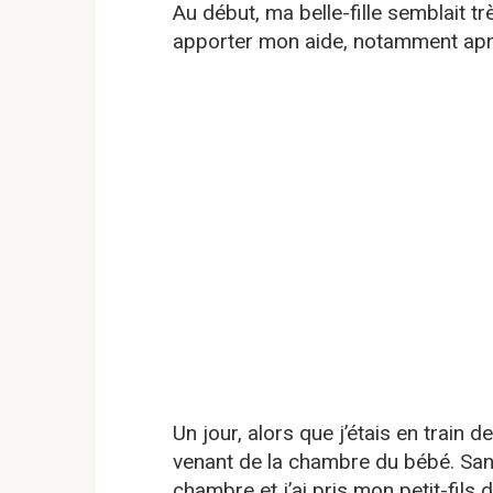
Au début, ma belle-fille semblait très
apporter mon aide, notamment aprè
Un jour, alors que j’étais en train 
venant de la chambre du bébé. Sans 
chambre et j’ai pris mon petit-fils