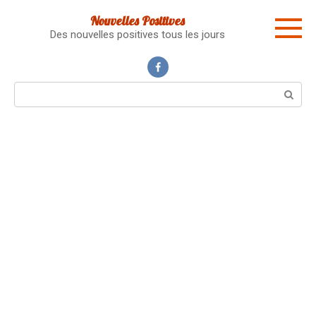
Skip
Nouvelles Positives
to
Des nouvelles positives tous les jours
content
Search: