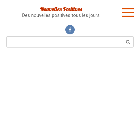
Skip
Nouvelles Positives
to
Des nouvelles positives tous les jours
content
Search: