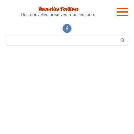
Skip
Nouvelles Positives
to
Des nouvelles positives tous les jours
content
Search: