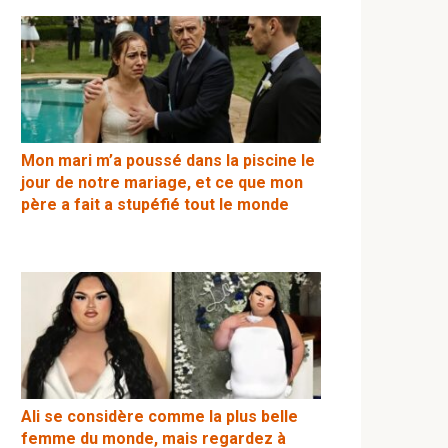
Mon mari m’a poussé dans la piscine le
jour de notre mariage, et ce que mon
père a fait a stupéfié tout le monde
Ali se considère comme la plus belle
femme du monde, mais regardez à