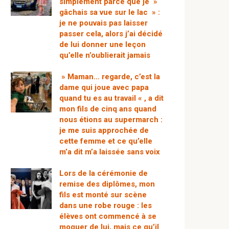
simplement parce que je »
gâchais sa vue sur le lac » :
je ne pouvais pas laisser
passer cela, alors j’ai décidé
de lui donner une leçon
qu’elle n’oublierait jamais
» Maman… regarde, c’est la
dame qui joue avec papa
quand tu es au travail « , a dit
mon fils de cinq ans quand
nous étions au supermarch :
je me suis approchée de
cette femme et ce qu’elle
m’a dit m’a laissée sans voix
Lors de la cérémonie de
remise des diplômes, mon
fils est monté sur scène
dans une robe rouge : les
élèves ont commencé à se
moquer de lui, mais ce qu’il