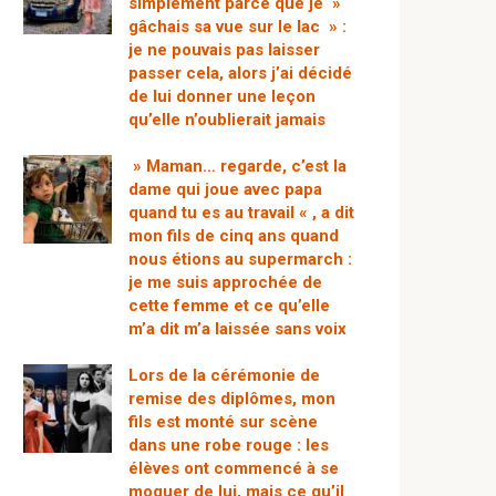
simplement parce que je »
gâchais sa vue sur le lac » :
je ne pouvais pas laisser
passer cela, alors j’ai décidé
de lui donner une leçon
qu’elle n’oublierait jamais
» Maman… regarde, c’est la
dame qui joue avec papa
quand tu es au travail « , a dit
mon fils de cinq ans quand
nous étions au supermarch :
je me suis approchée de
cette femme et ce qu’elle
m’a dit m’a laissée sans voix
Lors de la cérémonie de
remise des diplômes, mon
fils est monté sur scène
dans une robe rouge : les
élèves ont commencé à se
moquer de lui, mais ce qu’il