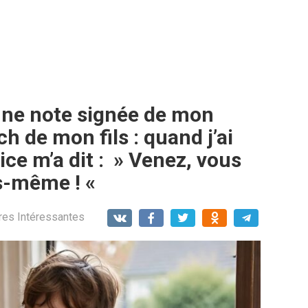
 une note signée de mon
h de mon fils : quand j’ai
rice m’a dit : » Venez, vous
us-même ! «
res Intéressantes