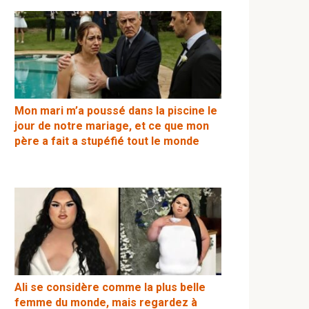
Mon mari m’a poussé dans la piscine le
jour de notre mariage, et ce que mon
père a fait a stupéfié tout le monde
Ali se considère comme la plus belle
femme du monde, mais regardez à