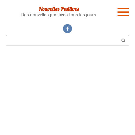
Skip
Nouvelles Positives
to
Des nouvelles positives tous les jours
content
Search: