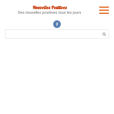
Skip
Nouvelles Positives
to
Des nouvelles positives tous les jours
content
Search: