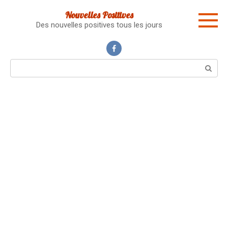
Skip
Nouvelles Positives
to
Des nouvelles positives tous les jours
content
Search: