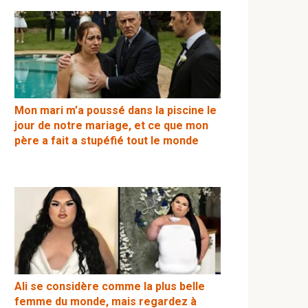
Mon mari m’a poussé dans la piscine le
jour de notre mariage, et ce que mon
père a fait a stupéfié tout le monde
Ali se considère comme la plus belle
femme du monde, mais regardez à