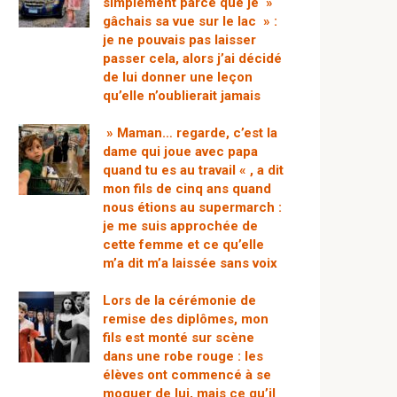
simplement parce que je »
gâchais sa vue sur le lac » :
je ne pouvais pas laisser
passer cela, alors j’ai décidé
de lui donner une leçon
qu’elle n’oublierait jamais
» Maman… regarde, c’est la
dame qui joue avec papa
quand tu es au travail « , a dit
mon fils de cinq ans quand
nous étions au supermarch :
je me suis approchée de
cette femme et ce qu’elle
m’a dit m’a laissée sans voix
Lors de la cérémonie de
remise des diplômes, mon
fils est monté sur scène
dans une robe rouge : les
élèves ont commencé à se
moquer de lui, mais ce qu’il