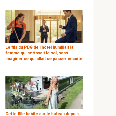
Le fils du PDG de l’hôtel humiliait la
femme qui nettoyait le sol, sans
imaginer ce qui allait se passer ensuite
Cette fille habite sur le bateau depuis