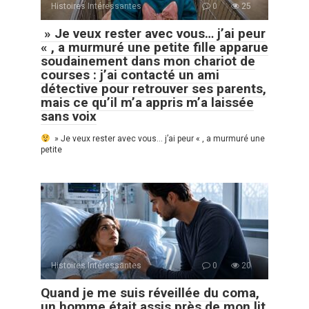
Histoires Intéressantes
0
25
» Je veux rester avec vous… j’ai peur
« , a murmuré une petite fille apparue
soudainement dans mon chariot de
courses : j’ai contacté un ami
détective pour retrouver ses parents,
mais ce qu’il m’a appris m’a laissée
sans voix
» Je veux rester avec vous… j’ai peur « , a murmuré une
petite
Histoires Intéressantes
0
20
Quand je me suis réveillée du coma,
un homme était assis près de mon lit