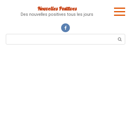
Skip
Nouvelles Positives
to
Des nouvelles positives tous les jours
content
Search: