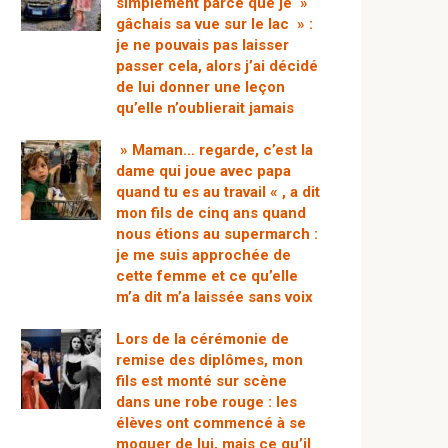
simplement parce que je »
gâchais sa vue sur le lac » :
je ne pouvais pas laisser
passer cela, alors j’ai décidé
de lui donner une leçon
qu’elle n’oublierait jamais
» Maman… regarde, c’est la
dame qui joue avec papa
quand tu es au travail « , a dit
mon fils de cinq ans quand
nous étions au supermarch :
je me suis approchée de
cette femme et ce qu’elle
m’a dit m’a laissée sans voix
Lors de la cérémonie de
remise des diplômes, mon
fils est monté sur scène
dans une robe rouge : les
élèves ont commencé à se
moquer de lui, mais ce qu’il