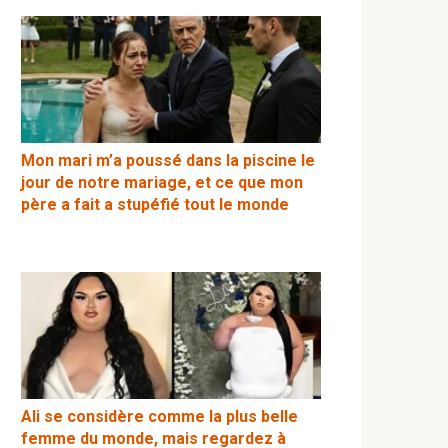
Mon mari m’a poussé dans la piscine le
jour de notre mariage, et ce que mon
père a fait a stupéfié tout le monde
Ali se considère comme la plus belle
femme du monde, mais regardez à