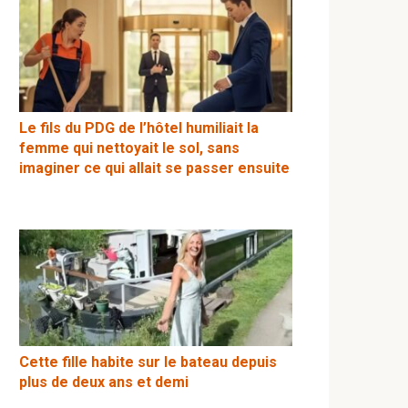
Le fils du PDG de l’hôtel humiliait la
femme qui nettoyait le sol, sans
imaginer ce qui allait se passer ensuite
Cette fille habite sur le bateau depuis
plus de deux ans et demi