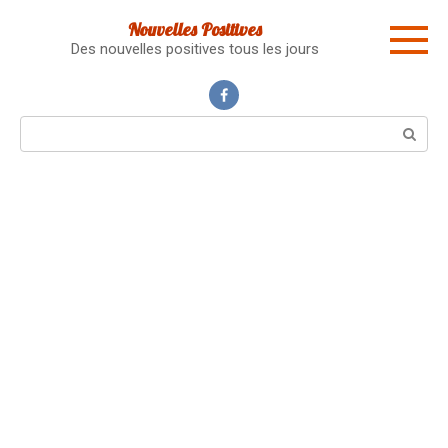
Skip
Nouvelles Positives
to
Des nouvelles positives tous les jours
content
Search: