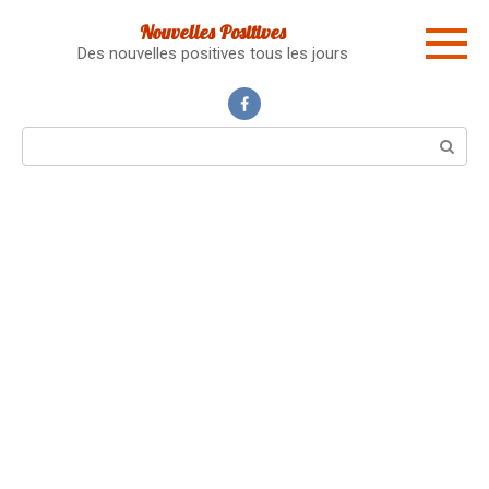
Skip
Nouvelles Positives
to
Des nouvelles positives tous les jours
content
Search: