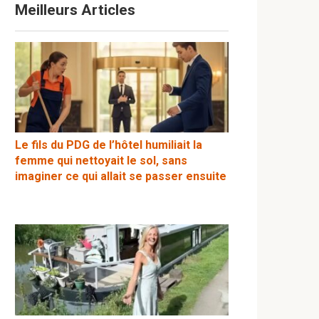
Meilleurs Articles
Le fils du PDG de l’hôtel humiliait la
femme qui nettoyait le sol, sans
imaginer ce qui allait se passer ensuite