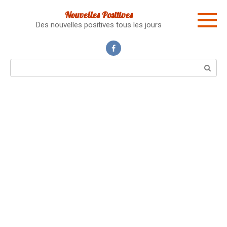
Skip
Nouvelles Positives
to
Des nouvelles positives tous les jours
content
Search: