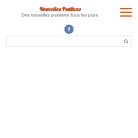
Skip
Nouvelles Positives
to
Des nouvelles positives tous les jours
content
Search: