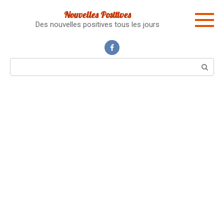
Skip
Nouvelles Positives
to
Des nouvelles positives tous les jours
content
Search: