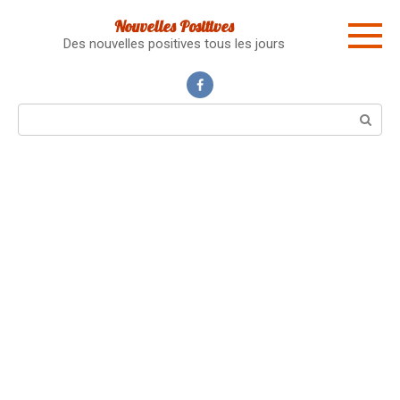
Skip
Nouvelles Positives
to
Des nouvelles positives tous les jours
content
Search: