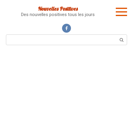
Skip
Nouvelles Positives
to
Des nouvelles positives tous les jours
content
Search: