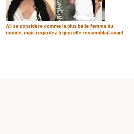
Ali se considère comme la plus belle femme du
monde, mais regardez à quoi elle ressemblait avant
© 2026 Nouvelles Positives
Politique de confidentialité
|
Politique de Cookies
|
Formulaire
de contact
|
Plan du Site
Attention ! Tous les droits sont réservés. L’utilisation des
documents et leur transmission sous quelque forme que ce
soit, y compris dans les médias électroniques, n'est possible
qu'avec un lien actif vers notre site, avec l'indexation par les
moteurs de recherche. Les éditeurs ne sont pas responsables
du contenu des supports publicitaires.