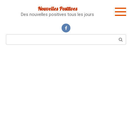
Skip
Nouvelles Positives
to
Des nouvelles positives tous les jours
content
Search: