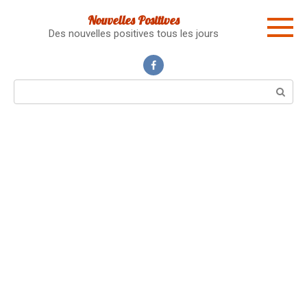
Skip
Nouvelles Positives
to
Des nouvelles positives tous les jours
content
Search: